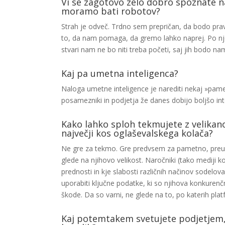
Vi se zagotovo zelo dobro spoznate n
moramo bati robotov?
Strah je odveč. Trdno sem prepričan, da bodo prav 
to, da nam pomaga, da gremo lahko naprej. Po njen
stvari nam ne bo niti treba početi, saj jih bodo nam
Kaj pa umetna inteligenca?
Naloga umetne inteligence je narediti nekaj »pame
posamezniki in podjetja že danes dobijo boljšo int
Kako lahko sploh tekmujete z velikano
največji kos oglaševalskega kolača?
Ne gre za tekmo. Gre predvsem za pametno, preudar
glede na njihovo velikost. Naročniki (tako mediji 
prednosti in kje slabosti različnih načinov sodelo
uporabiti ključne podatke, ki so njihova konkuren
škode. Da so varni, ne glede na to, po katerih pl
Kaj potemtakem svetujete podjetjem, ki