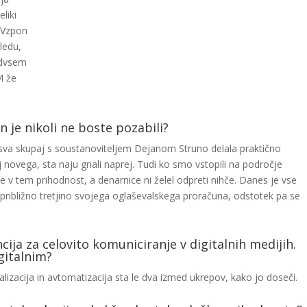
liki
. Vzpon
ledu,
redvsem
M že
in je nikoli ne boste pozabili?
e sva skupaj s soustanoviteljem Dejanom Struno delala praktično
aj novega, sta naju gnali naprej. Tudi ko smo vstopili na področje
je v tem prihodnost, a denarnice ni želel odpreti nihče. Danes je vse
približno tretjino svojega oglaševalskega proračuna, odstotek pa se
ija za celovito komuniciranje v digitalnih medijih.
gitalnim?
izacija in avtomatizacija sta le dva izmed ukrepov, kako jo doseči.