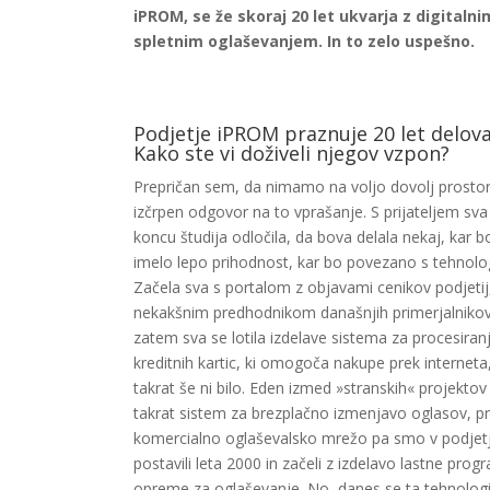
iPROM, se že skoraj 20 let ukvarja z digitalni
spletnim oglaševanjem. In to zelo uspešno.
Podjetje iPROM praznuje 20 let delova
Kako ste vi doživeli njegov vzpon?
Prepričan sem, da nimamo na voljo dovolj prosto
izčrpen odgovor na to vprašanje. S prijateljem sva
koncu študija odločila, da bova delala nekaj, kar b
imelo lepo prihodnost, kar bo povezano s tehnolog
Začela sva s portalom z objavami cenikov podjetij
nekakšnim predhodnikom današnjih primerjalnikov
zatem sva se lotila izdelave sistema za procesiran
kreditnih kartic, ki omogoča nakupe prek interneta
takrat še ni bilo. Eden izmed »stranskih« projektov 
takrat sistem za brezplačno izmenjavo oglasov, p
komercialno oglaševalsko mrežo pa smo v podjet
postavili leta 2000 in začeli z izdelavo lastne pro
opreme za oglaševanje. No, danes se ta tehnologi