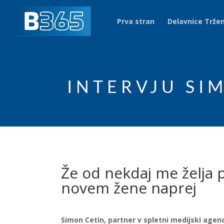
Prva stran
Delavnice Trže
INTERVJU SI
Že od nekdaj me želja 
novem žene naprej
Simon Cetin, partner v spletni medijski agenc