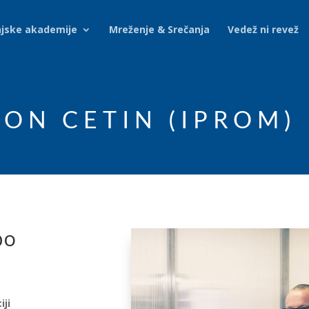
njske akademije
Mreženje & Srečanja
Vedež ni revež
MON CETIN (IPROM)
po
iji