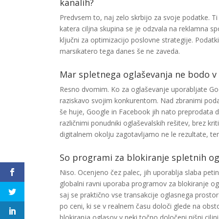
kanalih?
Predvsem to, naj zelo skrbijo za svoje podatke. Ti 
katera ciljna skupina se je odzvala na reklamna sp
ključni za optimizacijo poslovne strategije. Poda
marsikatero tega danes še ne zaveda.
Mar spletnega oglaševanja ne bodo v c
Resno dvomim. Ko za oglaševanje uporabljate Goog
raziskavo svojim konkurentom. Nad zbranimi podatk
še huje, Google in Facebook jih nato preprodata d
različnimi ponudniki oglaševalskih rešitev, brez kr
digitalnem okolju zagotavljamo ne le rezultate, 
So programi za blokiranje spletnih og
Niso. Ocenjeno čez palec, jih uporablja slaba peti
globalni ravni uporaba programov za blokiranje ogla
saj se praktično vse transakcije oglasnega prostor
po ceni, ki se v realnem času določi glede na obst
blokiranja oglasov v neki točno določeni nišni ciljn