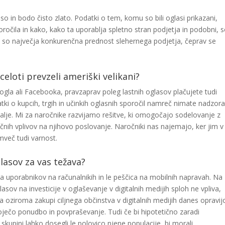
so in bodo čisto zlato. Podatki o tem, komu so bili oglasi prikazani,
oročila in kako, kako ta uporablja spletno stran podjetja in podobni, 
tki so največja konkurenčna prednost slehernega podjetja, čeprav se
eloti prevzeli ameriški velikani?
la ali Facebooka, pravzaprav poleg lastnih oglasov plačujete tudi
i o kupcih, trgih in učinkih oglasnih sporočil namreč nimate nadzora
alje. Mi za naročnike razvijamo rešitve, ki omogočajo sodelovanje z
itičnih vplivov na njihovo poslovanje. Naročniki nas najemajo, ker jim v
temveč tudi varnost.
lasov za vas težava?
na uporabnikov na računalnikih in le peščica na mobilnih napravah. Na
sov na investicije v oglaševanje v digitalnih medijih sploh ne vpliva,
a oziroma zakupi ciljnega občinstva v digitalnih medijih danes opravij
oječo ponudbo in povpraševanje. Tudi če bi hipotetično zaradi
i skupini lahko dosegli le polovico njene populacije, bi morali