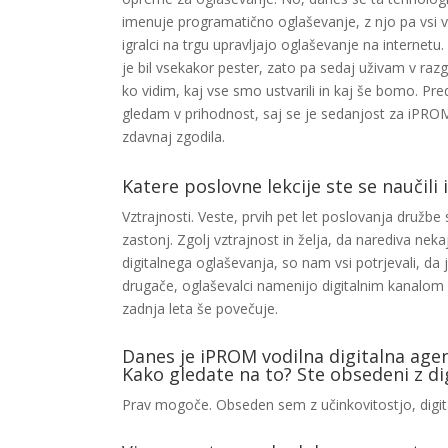
imenuje programatično oglaševanje, z njo pa vsi ve
igralci na trgu upravljajo oglaševanje na internetu
je bil vsekakor pester, zato pa sedaj uživam v razg
ko vidim, kaj vse smo ustvarili in kaj še bomo. P
gledam v prihodnost, saj se je sedanjost za iPRO
zdavnaj zgodila.
Katere poslovne lekcije ste se naučili 
Vztrajnosti. Veste, prvih pet let poslovanja družb
zastonj. Zgolj vztrajnost in želja, da narediva nek
digitalnega oglaševanja, so nam vsi potrjevali, da 
drugače, oglaševalci namenijo digitalnim kanalom 
zadnja leta še povečuje.
Danes je iPROM vodilna digitalna agenc
Kako gledate na to? Ste obsedeni z di
Prav mogoče. Obseden sem z učinkovitostjo, digital