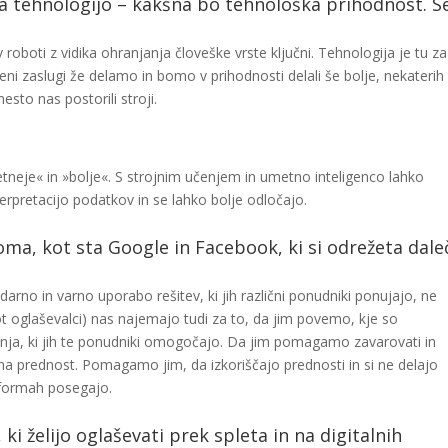
a tehnologijo – kakšna bo tehnološka prihodnost. S
roboti z vidika ohranjanja človeške vrste ključni. Tehnologija je tu za
i zaslugi že delamo in bomo v prihodnosti delali še bolje, nekaterih
esto nas postorili stroji.
tneje« in »bolje«. S strojnim učenjem in umetno inteligenco lahko
erpretacijo podatkov in se lahko bolje odločajo.
ma, kot sta Google in Facebook, ki si odrežeta dale
no in varno uporabo rešitev, ki jih različni ponudniki ponujajo, ne
kot oglaševalci) nas najemajo tudi za to, da jim povemo, kje so
vanja, ki jih te ponudniki omogočajo. Da jim pomagamo zavarovati in
čna prednost. Pomagamo jim, da izkoriščajo prednosti in si ne delajo
atformah posegajo.
 želijo oglaševati prek spleta in na digitalnih