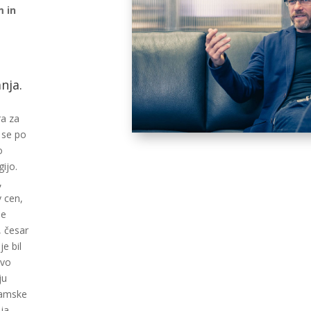
m in
nja.
ra za
 se po
o
ijo.
,
 cen,
je
, česar
je bil
rvo
ju
gramske
ja