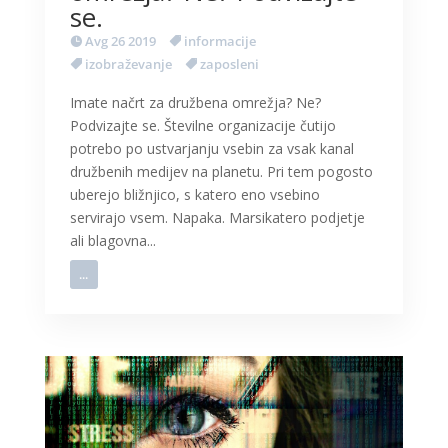
se.
Avg 26 2019
informacije
izobraževanje
zaposleni
Imate načrt za družbena omrežja? Ne?
Podvizajte se. Številne organizacije čutijo
potrebo po ustvarjanju vsebin za vsak kanal
družbenih medijev na planetu. Pri tem pogosto
uberejo bližnjico, s katero eno vsebino
servirajo vsem. Napaka. Marsikatero podjetje
ali blagovna...
...