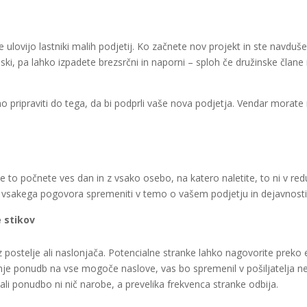
 ulovijo lastniki malih podjetij. Ko začnete nov projekt in ste navduš
jski, pa lahko izpadete brezsrčni in naporni – sploh če družinske člane i
ino pripraviti do tega, da bi podprli vaše nova podjetja. Vendar morate r
e to počnete ves dan in z vsako osebo, na katero naletite, to ni v redu.
e vsakega pogovora spremeniti v temo o vašem podjetju in dejavnosti
e stikov
z postelje ali naslonjača. Potencialne stranke lahko nagovorite preko 
janje ponudb na vse mogoče naslove, vas bo spremenil v pošiljatelja n
 ali ponudbo ni nič narobe, a prevelika frekvenca stranke odbija.