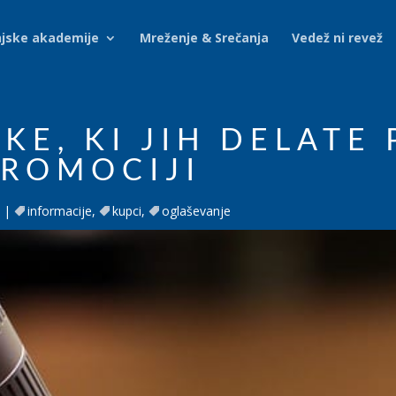
njske akademije
Mreženje & Srečanja
Vedež ni revež
KE, KI JIH DELATE 
ROMOCIJI
informacije
,
kupci
,
oglaševanje