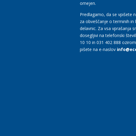
omejen.
Predlagamo, da se vpišete 
za obveščanje o terminih in 
delavnic. Za vsa vprašanja 
dosegljivi na telefonski števi
10 10 in 031 402 888 oziro
pišete na e-naslov
info@ece