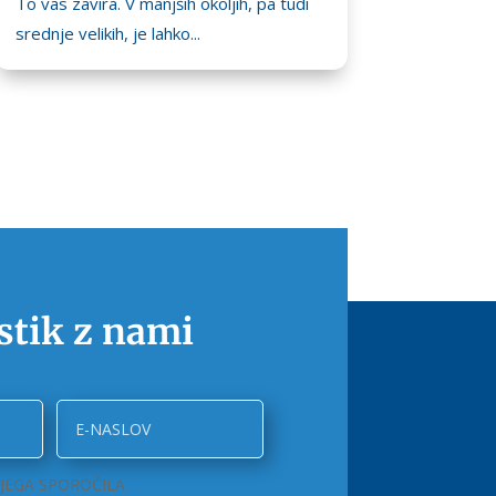
To vas zavira. V manjših okoljih, pa tudi
srednje velikih, je lahko...
 stik z nami
JEGA SPOROČILA