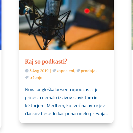
Kaj so podkasti?
5 Avg 2019
|
zaposleni
,
prodaja
,
trženje
Nova angleška beseda »podcast« je
prinesla nemalo izzivov slavistom in
lektorjem. Medtem, ko večina avtorjev
člankov besedo kar ponarodelo prevaja...