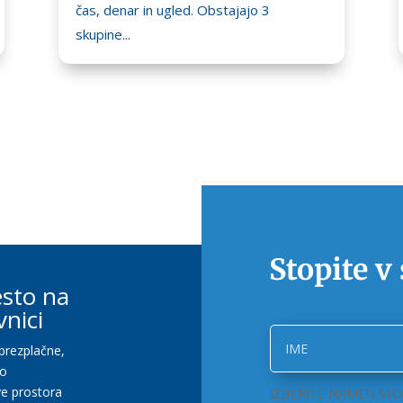
čas, denar in ugled. Obstajajo 3
skupine...
Stopite v
esto na
vnici
brezplačne,
po
ve prostora
IZBERITE NAMEN SVO