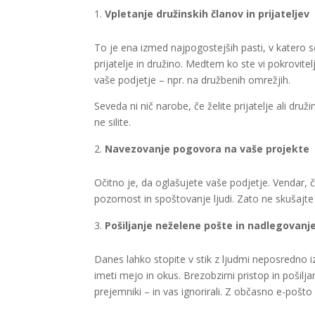
Vpletanje družinskih članov in prijateljev
To je ena izmed najpogostejših pasti, v katero se
prijatelje in družino. Medtem ko ste vi pokrovitel
vaše podjetje – npr. na družbenih omrežjih.
Seveda ni nič narobe, če želite prijatelje ali druž
ne silite.
Navezovanje pogovora na vaše projekte
Očitno je, da oglašujete vaše podjetje. Vendar, č
pozornost in spoštovanje ljudi. Zato ne skušajt
Pošiljanje neželene pošte in nadlegovanj
Danes lahko stopite v stik z ljudmi neposredno i
imeti mejo in okus. Brezobzirni pristop in pošil
prejemniki – in vas ignorirali. Z občasno e-pošto