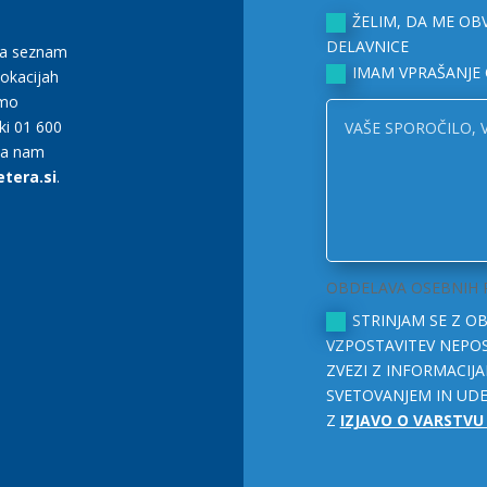
ŽELIM, DA ME OB
DELAVNICE
na seznam
IMAM VPRAŠANJE 
lokacijah
smo
lki 01 600
ma nam
tera.si
.
OBDELAVA OSEBNIH
STRINJAM SE Z 
VZPOSTAVITEV NEPO
ZVEZI Z INFORMACIJA
SVETOVANJEM IN UDE
Z
IZJAVO O VARSTV