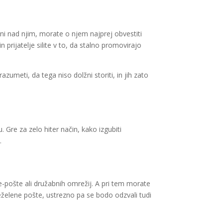
eni nad njim, morate o njem najprej obvestiti
n prijatelje silite v to, da stalno promovirajo
azumeti, da tega niso dolžni storiti, in jih zato
 Gre za zelo hiter način, kako izgubiti
.
e-pošte ali družabnih omrežij. A pri tem morate
eželene pošte, ustrezno pa se bodo odzvali tudi