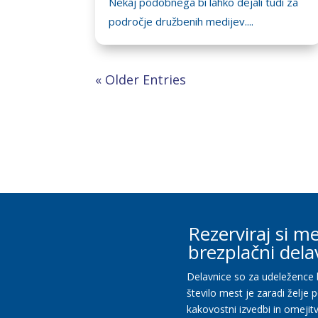
Nekaj podobnega bi lahko dejali tudi za
področje družbenih medijev....
« Older Entries
Rezerviraj si m
brezplačni dela
Delavnice so za udeležence 
število mest je zaradi želje 
kakovostni izvedbi in omejit