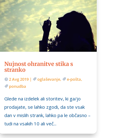
Nujnost ohranitve stika s
stranko
2 Avg 2019
|
oglaševanje
,
e-pošta
,
ponudba
Glede na izdelek ali storitev, ki ga/jo
prodajate, se lahko zgodi, da ste vsak
dan v mislih strank, lahko pa le občasno –
tudi na vsakih 10 ali več...