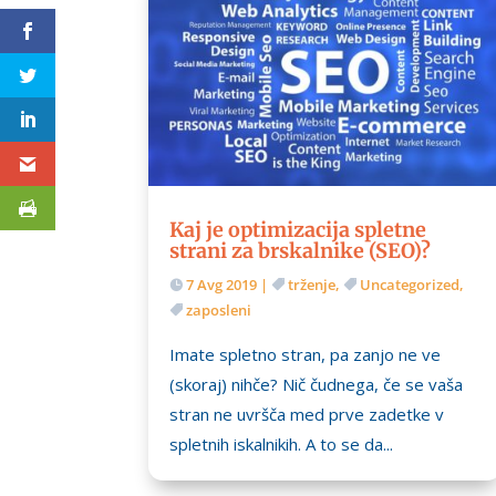
Kaj je optimizacija spletne
strani za brskalnike (SEO)?
7 Avg 2019
|
trženje
,
Uncategorized
,
zaposleni
Imate spletno stran, pa zanjo ne ve
(skoraj) nihče? Nič čudnega, če se vaša
stran ne uvršča med prve zadetke v
spletnih iskalnikih. A to se da...