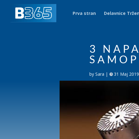
Prva stran
Delavnice Trže
3 NAPA
SAMOP
by
Sara
31 Maj 2019