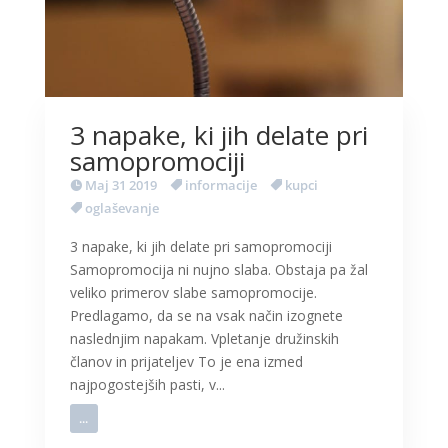
3 napake, ki jih delate pri
samopromociji
Maj 31 2019
informacije
kupci
oglaševanje
3 napake, ki jih delate pri samopromociji
Samopromocija ni nujno slaba. Obstaja pa žal
veliko primerov slabe samopromocije.
Predlagamo, da se na vsak način izognete
naslednjim napakam. Vpletanje družinskih
članov in prijateljev To je ena izmed
najpogostejših pasti, v...
...