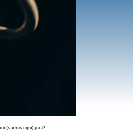
ani (samostojni) poti?