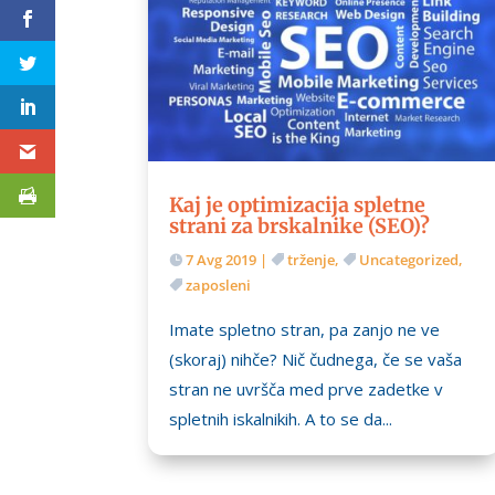
Kaj je optimizacija spletne
strani za brskalnike (SEO)?
7 Avg 2019
|
trženje
,
Uncategorized
,
zaposleni
Imate spletno stran, pa zanjo ne ve
(skoraj) nihče? Nič čudnega, če se vaša
stran ne uvršča med prve zadetke v
spletnih iskalnikih. A to se da...