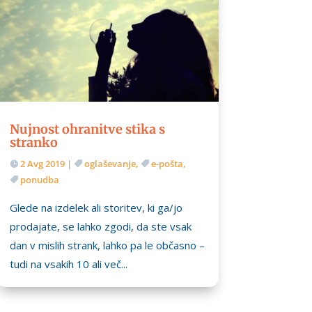
Nujnost ohranitve stika s
stranko
2 Avg 2019
|
oglaševanje
,
e-pošta
,
ponudba
Glede na izdelek ali storitev, ki ga/jo
prodajate, se lahko zgodi, da ste vsak
dan v mislih strank, lahko pa le občasno –
tudi na vsakih 10 ali več...