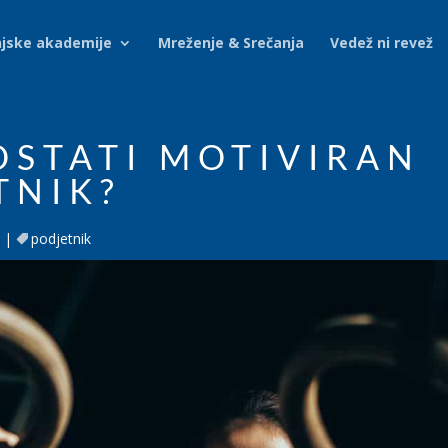
njske akademije
Mreženje & Srečanja
Vedež ni revež
OSTATI MOTIVIRAN
TNIK?
podjetnik