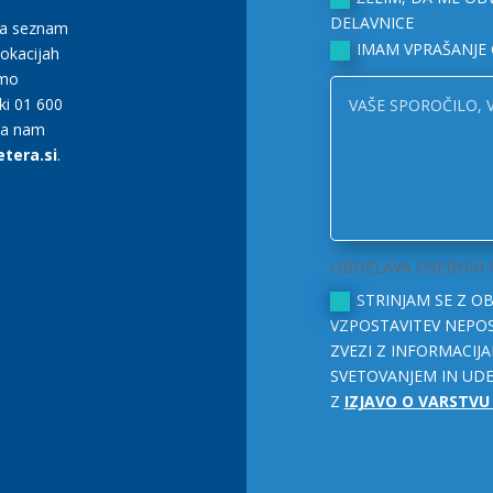
DELAVNICE
na seznam
IMAM VPRAŠANJE 
lokacijah
smo
lki 01 600
ma nam
tera.si
.
OBDELAVA OSEBNIH
STRINJAM SE Z 
VZPOSTAVITEV NEPO
ZVEZI Z INFORMACIJA
SVETOVANJEM IN UDE
Z
IZJAVO O VARSTV