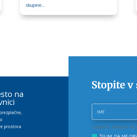
skupine...
Stopite v
esto na
vnici
brezplačne,
po
ve prostora
IZBERITE NAMEN SVO
ŽELIM, DA ME OB