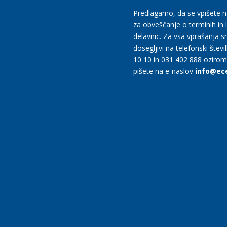
Predlagamo, da se vpišete 
za obveščanje o terminih in 
delavnic. Za vsa vprašanja 
dosegljivi na telefonski števi
10 10 in 031 402 888 oziro
pišete na e-naslov
info@ece