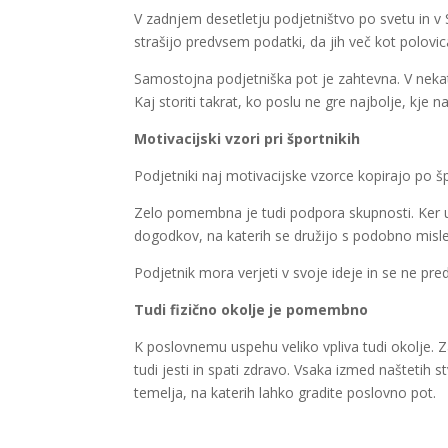
V zadnjem desetletju podjetništvo po svetu in v Sl
strašijo predvsem podatki, da jih več kot polovica
Samostojna podjetniška pot je zahtevna. V nekate
Kaj storiti takrat, ko poslu ne gre najbolje, kje n
Motivacijski vzori pri športnikih
Podjetniki naj motivacijske vzorce kopirajo po špo
Zelo pomembna je tudi podpora skupnosti. Ker ute
dogodkov, na katerih se družijo s podobno misle
Podjetnik mora verjeti v svoje ideje in se ne pred
Tudi fizično okolje je pomembno
K poslovnemu uspehu veliko vpliva tudi okolje. Za
tudi jesti in spati zdravo. Vsaka izmed naštetih
temelja, na katerih lahko gradite poslovno pot.