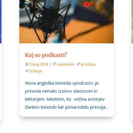
Kaj so podkasti?
5 Avg 2019
|
zaposleni
,
prodaja
,
trženje
Nova angleška beseda »podcast« je
prinesla nemalo izzivov slavistom in
lektorjem. Medtem, ko večina avtorjev
člankov besedo kar ponarodelo prevaja...