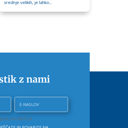
srednje velikih, je lahko...
 stik z nami
JEGA SPOROČILA
VEŠČATE IN POVABITE NA