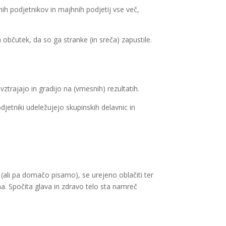
jnih podjetnikov in majhnih podjetij vse več,
občutek, da so ga stranke (in sreča) zapustile.
vztrajajo in gradijo na (vmesnih) rezultatih.
jetniki udeležujejo skupinskih delavnic in
(ali pa domačo pisarno), se urejeno oblačiti ter
ha. Spočita glava in zdravo telo sta namreč