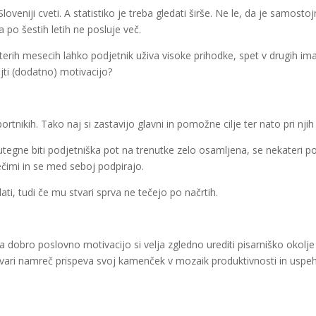
oveniji cveti. A statistiko je treba gledati širše. Ne le, da je samosto
 po šestih letih ne posluje več.
rih mesecih lahko podjetnik uživa visoke prihodke, spet v drugih ima 
ajti (dodatno) motivacijo?
rtnikih. Tako naj si zastavijo glavni in pomožne cilje ter nato pri njih 
gne biti podjetniška pot na trenutke zelo osamljena, se nekateri pod
čimi in se med seboj podpirajo.
ati, tudi če mu stvari sprva ne tečejo po načrtih.
 dobro poslovno motivacijo si velja zgledno urediti pisarniško okolje 
 stvari namreč prispeva svoj kamenček v mozaik produktivnosti in uspe