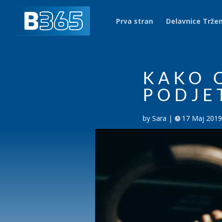
Prva stran
Delavnice Trže
KAKO 
PODJE
by
Sara
17 Maj 2019