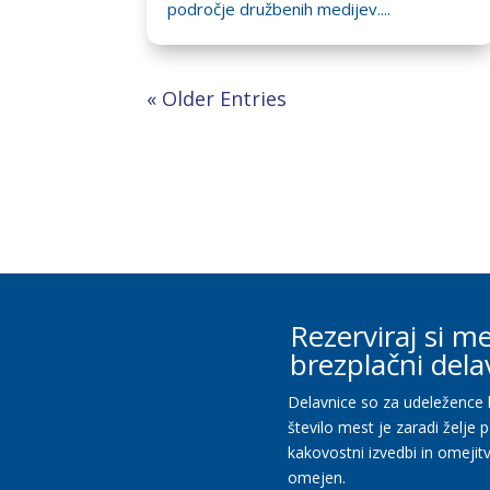
področje družbenih medijev....
« Older Entries
Rezerviraj si m
brezplačni dela
Delavnice so za udeležence 
število mest je zaradi želje 
kakovostni izvedbi in omejit
omejen.