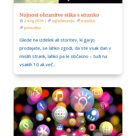
Nujnost ohranitve stika s stranko
2 Avg 2019
|
oglaševanje
,
e-pošta
,
ponudba
Glede na izdelek ali storitev, ki ga/jo
prodajate, se lahko zgodi, da ste vsak dan v
mislih strank, lahko pa le občasno – tudi na
vsakih 10 ali več...