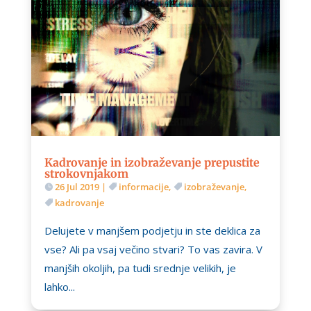
Kadrovanje in izobraževanje prepustite
strokovnjakom
26 Jul 2019
|
informacije
,
izobraževanje
,
kadrovanje
Delujete v manjšem podjetju in ste deklica za
vse? Ali pa vsaj večino stvari? To vas zavira. V
manjših okoljih, pa tudi srednje velikih, je
lahko...