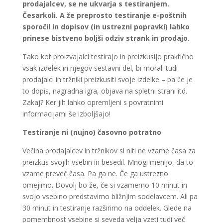
prodajalcev, se ne ukvarja s testiranjem.
Česarkoli. A že preprosto testiranje e-poštnih
sporočil in dopisov (in ustrezni popravki) lahko
prinese bistveno boljši odziv strank in prodajo.
Tako kot proizvajalci testirajo in preizkusijo praktično
vsak izdelek in njegov sestavni del, bi morali tudi
prodajalci in tržniki preizkusiti svoje izdelke – pa če je
to dopis, nagradna igra, objava na spletni strani itd.
Zakaj? Ker jih lahko opremljeni s povratnimi
informacijami še izboljšajo!
Testiranje ni (nujno) časovno potratno
Večina prodajalcev in tržnikov si niti ne vzame časa za
preizkus svojih vsebin in besedil. Mnogi menijo, da to
vzame preveč časa. Pa ga ne. Če ga ustrezno
omejimo. Dovolj bo že, če si vzamemo 10 minut in
svojo vsebino predstavimo bližnjim sodelavcem. Ali pa
30 minut in testiranje razširimo na oddelek. Glede na
pomembnost vsebine si seveda velja vzeti tudi več