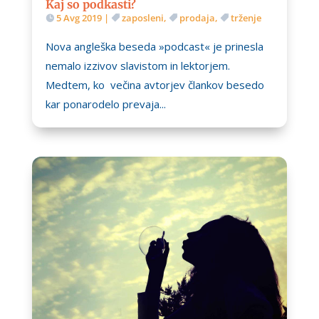
Kaj so podkasti?
5 Avg 2019
|
zaposleni
,
prodaja
,
trženje
Nova angleška beseda »podcast« je prinesla
nemalo izzivov slavistom in lektorjem.
Medtem, ko večina avtorjev člankov besedo
kar ponarodelo prevaja...