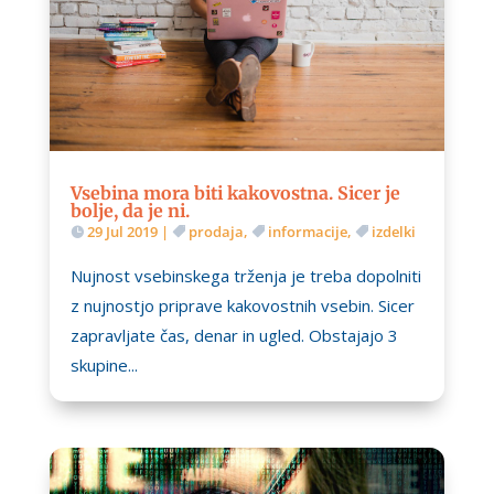
Vsebina mora biti kakovostna. Sicer je
bolje, da je ni.
29 Jul 2019
|
prodaja
,
informacije
,
izdelki
Nujnost vsebinskega trženja je treba dopolniti
z nujnostjo priprave kakovostnih vsebin. Sicer
zapravljate čas, denar in ugled. Obstajajo 3
skupine...