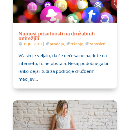
Nujnost prisotnosti na družabnih
omrežjih
31 Jul 2019
|
prodaja
,
trženje
,
zaposleni
Včasih je veljalo, da če nečesa ne najdete na
internetu, to ne obstaja. Nekaj podobnega bi
lahko dejali tudi za področje družbenih
medijev....